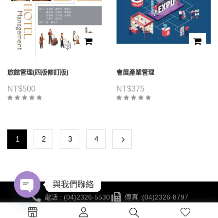
旅館管理(四版修訂版)
會展產業管理
NT$
500
NT$
375
1
2
3
4
與我們聯絡
電話 : (04)2326-5530
傳真 :(04)2326-8797
Open
地點 :台中市西區公益路130號7樓
chaty