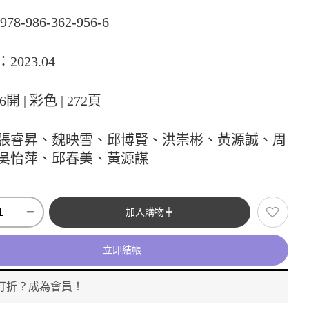
78-986-362-956-6
2023.04
6開 | 彩色 | 272頁
張睿昇、魏映雪、邱博賢、洪崇彬、黃源誠、周
吳怡萍、邱春美、黃源謀
加入購物車
立即結帳
打折？成為會員！