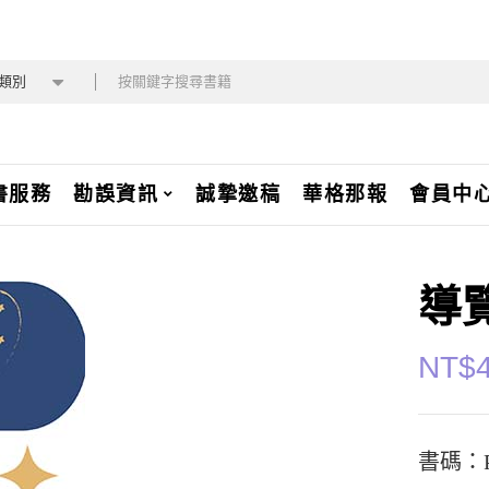
類別
書服務
勘誤資訊
誠摯邀稿
華格那報
會員中
導
NT$
書碼：P