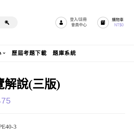
登入/註冊
購物車
會員中心
NT$
0
心
歷屆考題下載
題庫系統
覽解說(三版)
475
E40-3