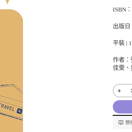
ISBN：9
出版日：
平裝 | 1
作者：
佳雯、
想