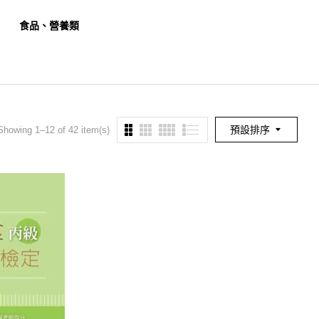
食品、營養類
餐旅、觀光類
幼保
預設排序
Showing 1–12 of 42 item(s)