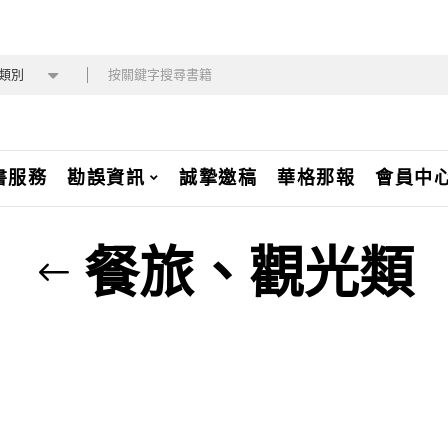
類別
書服務
勘誤資訊
誠摯邀稿
華格那報
會員中
餐旅、觀光類