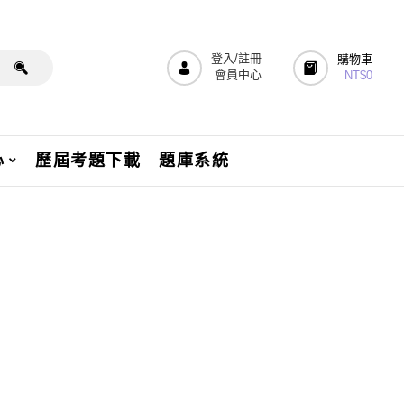
登入/註冊
購物車
會員中心
NT$
0
心
歷屆考題下載
題庫系統