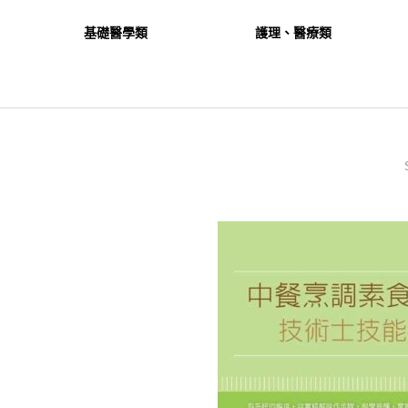
基礎醫學類
護理、醫療類