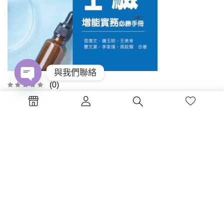
與我們聯絡
(0)
Open
乙級食品檢驗分析技術士增能
chaty
實務必勝手冊(四版)
NT$
300
加入購物車