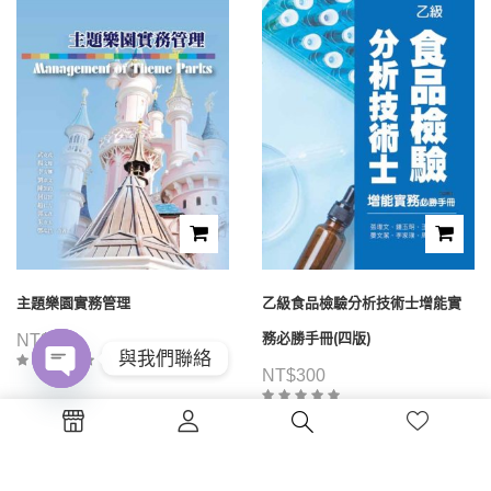
主題樂園實務管理
乙級食品檢驗分析技術士增能實
務必勝手冊(四版)
NT$
480
與我們聯絡
NT$
300
Open
chaty
1
2
3
4
...
39
40
41