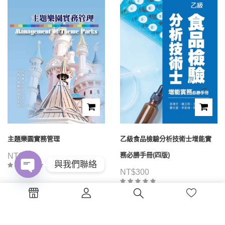
主題樂園實務管理
乙級食品檢驗分析技術士增能實
務必勝手冊(四版)
NT$
480
與我們聯絡
NT$
300
Open
chaty
1
2
3
4
...
39
40
41