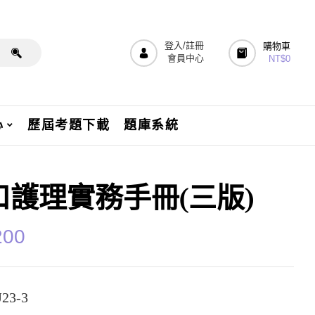
登入/註冊
購物車
會員中心
NT$
0
心
歷屆考題下載
題庫系統
口護理實務手冊(三版)
200
23-3