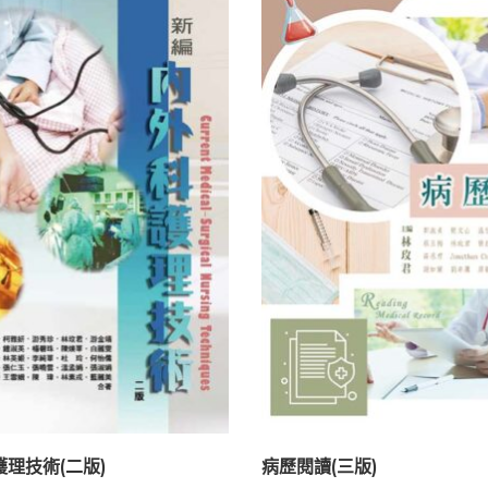
理技術(二版)
病歷閱讀(三版)