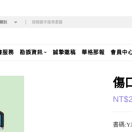
類別
書服務
勘誤資訊
誠摯邀稿
華格那報
會員中
傷
NT$
書碼:YJ