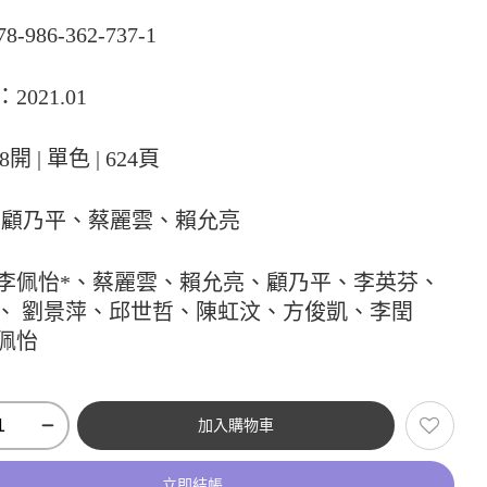
78-986-362-737-1
2021.01
8開 | 單色 | 624頁
:顧乃平、蔡麗雲、賴允亮
李佩怡*、蔡麗雲、賴允亮、顧乃平、李英芬、
、 劉景萍、邱世哲、陳虹汶、方俊凱、李閏
佩怡
加入購物車
立即結帳