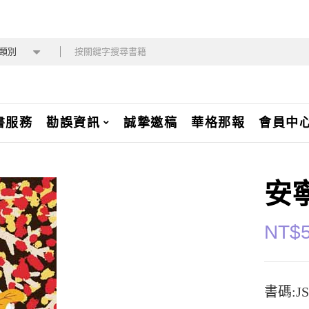
類別
書服務
勘誤資訊
誠摯邀稿
華格那報
會員中
安
NT$
書碼:JS