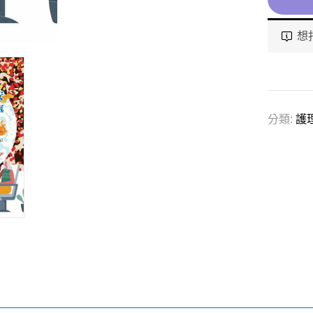
想
分類:
護