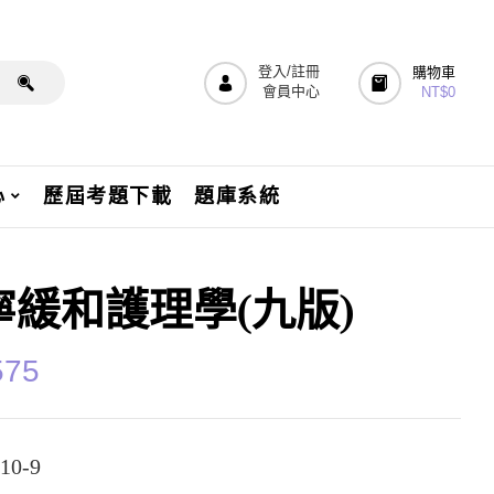
登入/註冊
購物車
會員中心
NT$
0
心
歷屆考題下載
題庫系統
寧緩和護理學(九版)
575
10-9