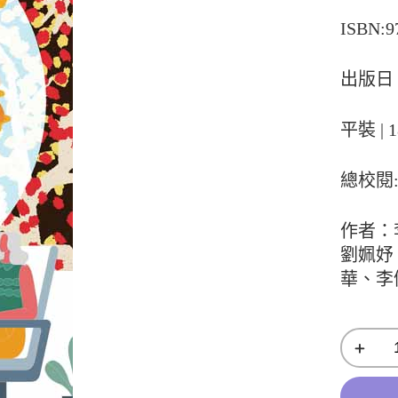
ISBN:9
出版日：
平裝 | 1
總校閱
作者：
劉姵妤
華、李