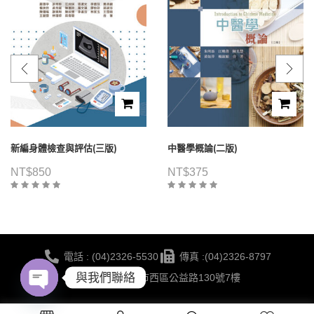
新編身體檢查與評估(三版)
中醫學概論(二版)
NT$
850
NT$
375
電話 : (04)2326-5530
傳真 :(04)2326-8797
與我們聯絡
地點 :台中市西區公益路130號7樓
Open
蔚藍海岸夢想
©2021 華格那出版有限公司 版權所有 | 網站建置 BY