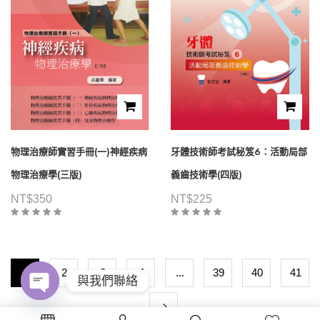
物理治療師實習手冊(一)神經疾病
牙體技術師考試秘笈6：活動局部
物理治療學(三版)
義齒技術學(四版)
NT$
350
NT$
225
1
2
3
4
...
39
40
41
與我們聯絡
Open