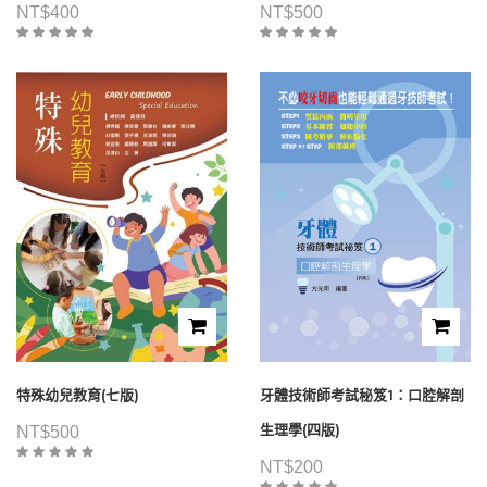
NT$
400
NT$
500
特殊幼兒教育(七版)
牙體技術師考試秘笈1：口腔解剖
生理學(四版)
NT$
500
NT$
200