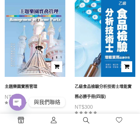
主題樂園實務管理
乙級食品檢驗分析技術士增能實
務必勝手冊(四版)
NT$
480
與我們聯絡
NT$
300
Open
chaty
1
2
3
4
...
39
40
41