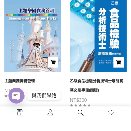
主題樂園實務管理
乙級食品檢驗分析技術士增能實
務必勝手冊(四版)
NT$
480
與我們聯絡
NT$
300
Open
chaty
1
2
3
4
...
39
40
41