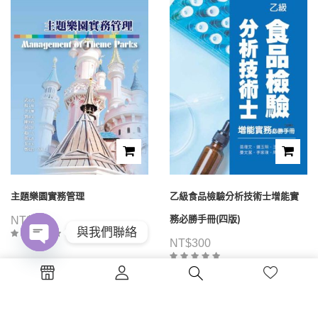
主題樂園實務管理
乙級食品檢驗分析技術士增能實
務必勝手冊(四版)
NT$
480
與我們聯絡
NT$
300
Open
chaty
1
2
3
4
...
39
40
41