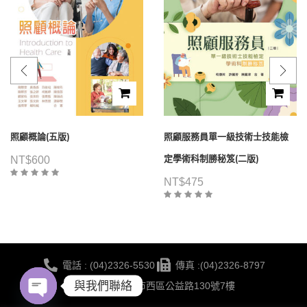
照顧概論(五版)
照顧服務員單一級技術士技能檢
定學術科制勝秘笈(二版)
NT$
600
NT$
475
電話 : (04)2326-5530
傳真 :(04)2326-8797
與我們聯絡
地點 :台中市西區公益路130號7樓