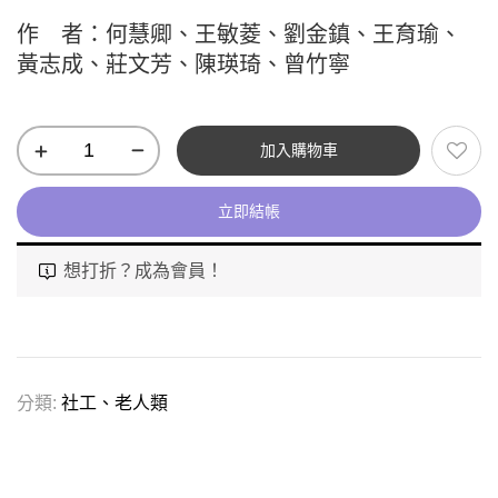
作 者：何慧卿、王敏菱、劉金鎮、王育瑜、
黃志成、莊文芳、陳瑛琦、曾竹寧
加入購物車
立即結帳
想打折？成為會員！
分類:
社工、老人類