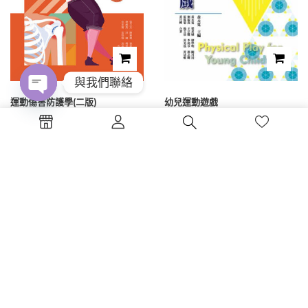
與我們聯絡
運動傷害防護學(二版)
幼兒運動遊戲
Open
chaty
NT$
450
NT$
300
1
2
3
4
電話 : (04)2326-5530
傳真 :(04)2326-8797
地點 :台中市西區公益路130號7樓