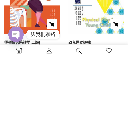
與我們聯絡
運動傷害防護學(二版)
幼兒運動遊戲
Open
chaty
NT$
450
NT$
300
1
2
3
4
電話 : (04)2326-5530
傳真 :(04)2326-8797
地點 :台中市西區公益路130號7樓