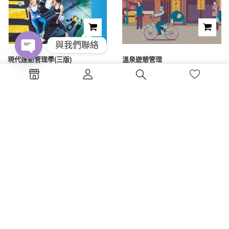
與我們聯絡
現代運動管理學(三版)
溫泉遊憩管理
Open
chaty
NT$
475
NT$
450
1
2
3
4
電話 : (04)2326-5530
傳真 :(04)2326-8797
地點 :台中市西區公益路130號7樓
蔚藍海岸夢想