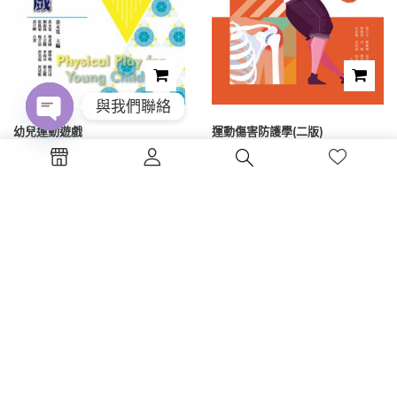
與我們聯絡
幼兒運動遊戲
運動傷害防護學(二版)
Open
chaty
NT$
300
NT$
450
1
2
3
4
電話 : (04)2326-5530
傳真 :(04)2326-8797
地點 :台中市西區公益路130號7樓