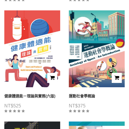
健康體適能－理論與實務(六版)
運動社會學概論
NT$
525
NT$
375