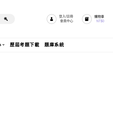
登入/註冊
購物車
會員中心
NT$
0
心
歷屆考題下載
題庫系統