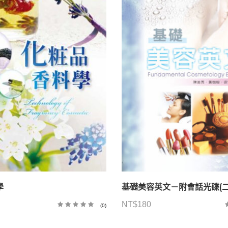
學
基礎美容英文－附會話光碟(二
NT$
180
(0)