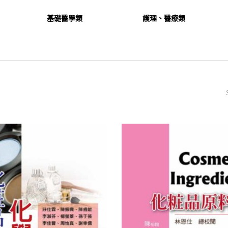
基礎醫學類
護理、醫療類