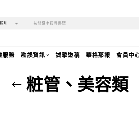
類別
書服務
勘誤資訊
誠摯邀稿
華格那報
會員中
粧管、美容類