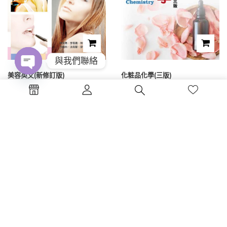
與我們聯絡
美容英文(新修訂版)
化粧品化學(三版)
Open
chaty
NT$
300
NT$
300
1
2
3
電話 : (04)2326-5530
傳真 :(04)2326-8797
地點 :台中市西區公益路130號7樓