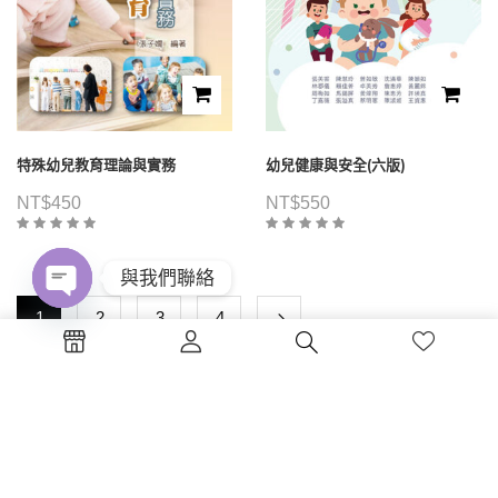
特殊幼兒教育理論與實務
幼兒健康與安全(六版)
NT$
450
NT$
550
與我們聯絡
1
2
3
4
Open
chaty
電話 : (04)2326-5530
傳真 :(04)2326-8797
地點 :台中市西區公益路130號7樓