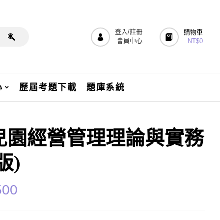
登入/註冊
購物車
會員中心
NT$
0
心
歷屆考題下載
題庫系統
兒園經營管理理論與實務
版)
500