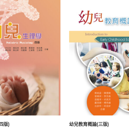
四版)
幼兒教育概論(三版)