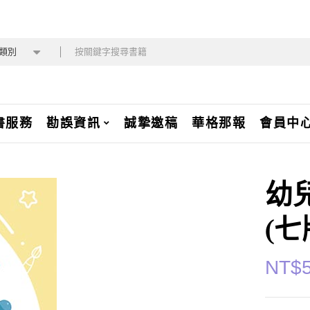
類別
書服務
勘誤資訊
誠摯邀稿
華格那報
會員中
幼
(七
NT$