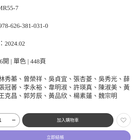
MR55-7
978-626-381-031-0
2024.02
6開 | 單色 | 448頁
林秀蓁、曾榮祥、吳貞宜、張杏菱、吳秀光、薛
張冠萫、李永裕、韋明淑、許瑛真、陳淑美、黃
王克昌、郭芳辰、黃品欣、楊素蓮、魏宗明
加入購物車
立即結帳