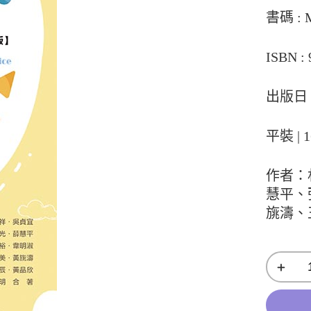
書碼 : 
ISBN : 
出版日：
平裝 | 1
作者：
慧平、
旐濤、