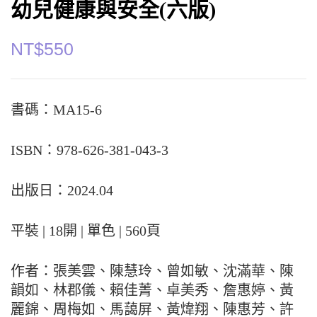
幼兒健康與安全(六版)
NT$
550
書碼：MA15-6
ISBN：978-626-381-043-3
出版日：2024.04
平裝 | 18開 | 單色 | 560頁
作者：張美雲、陳慧玲、曾如敏、沈滿華、陳
韻如、林郡儀、賴佳菁、卓美秀、詹惠婷、黃
麗錦、周梅如、馬藹屏、黃煒翔、陳惠芳、許