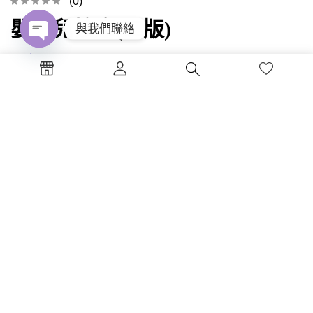
(0)
嬰幼兒按摩(二版)
與我們聯絡
Open
NT$
350
chaty
加入購物車
書碼 : MY15-2 ISBN : 978-98...
1
2
3
4