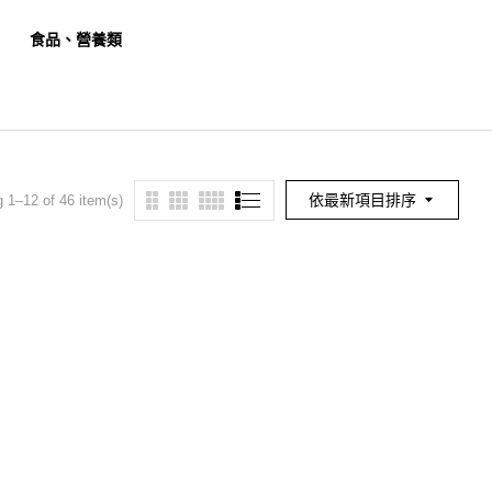
食品、營養類
餐旅、觀光類
幼保
依最新項目排序
 1–12 of 46 item(s)