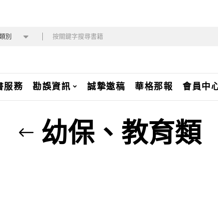
類別
書服務
勘誤資訊
誠摯邀稿
華格那報
會員中
幼保、教育類