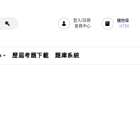
登入/註冊
購物車
會員中心
NT$
0
心
歷屆考題下載
題庫系統