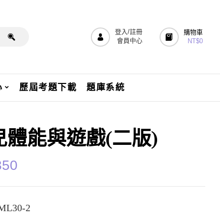
登入/註冊
購物車
會員中心
NT$
0
心
歷屆考題下載
題庫系統
兒體能與遊戲(二版)
350
L30-2