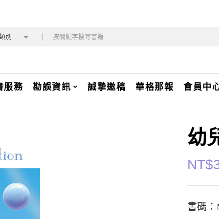
類別
書服務
勘誤資訊
誠摯邀稿
華格那報
會員中
幼
NT$
書碼：M