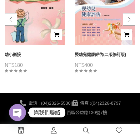
幼小銜接
嬰幼兒健康評估(二版修訂版)
NT$
180
NT$
400
電話 : (04)2326-5530
傳真 :(04)2326-8797
與我們聯絡
地點 :台中市西區公益路130號7樓
Open
蔚藍海岸夢想
©2021 華格那出版有限公司 版權所有 | 網站建置 BY
chaty
設計有限公司