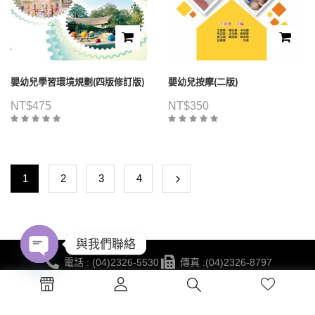
嬰幼兒學習環境規劃(四版修訂版)
嬰幼兒按摩(二版)
NT$
475
NT$
350
1
2
3
4
與我們聯絡
電話 : (04)2326-5530
傳真 :(04)2326-8797
Open
地點 :台中市西區公益路130號7樓
chaty
蔚藍海岸夢想