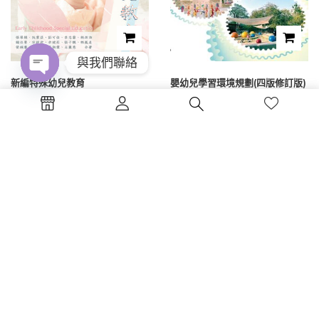
與我們聯絡
新編特殊幼兒教育
嬰幼兒學習環境規劃(四版修訂版)
Open
chaty
NT$
475
NT$
475
1
2
3
4
電話 : (04)2326-5530
傳真 :(04)2326-8797
地點 :台中市西區公益路130號7樓
蔚藍海岸夢想