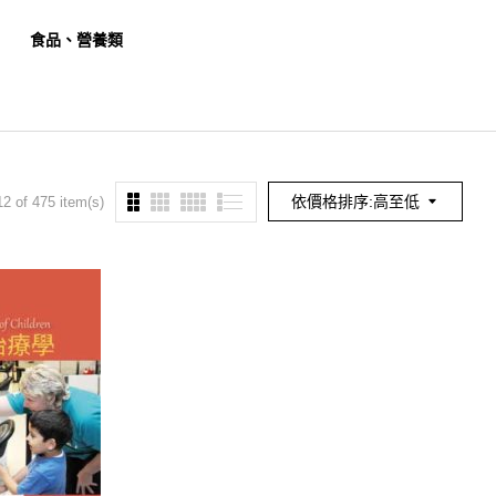
食品、營養類
餐旅、觀光類
幼保
依價格排序:高至低
2 of 475 item(s)