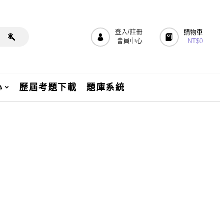
登入/註冊
購物車
會員中心
NT$
0
心
歷屆考題下載
題庫系統