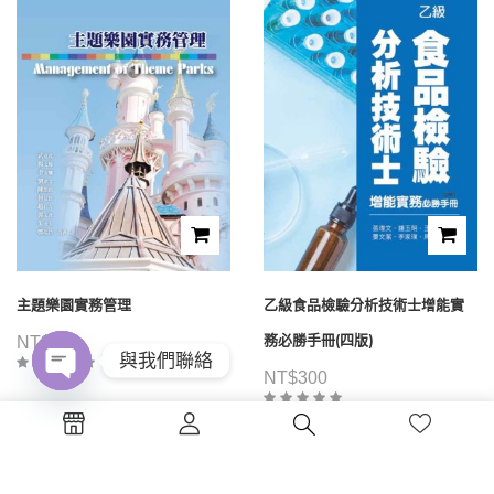
主題樂園實務管理
乙級食品檢驗分析技術士增能實
務必勝手冊(四版)
NT$
480
與我們聯絡
NT$
300
Open
chaty
1
2
3
4
...
39
40
41