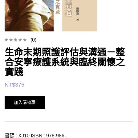
(0)
生命末期照護評估與溝通－整
合安寧療護系統與臨終關懷之
實踐
NT$
375
加入購物車
書碼 : XJ10 ISBN : 978-986-...