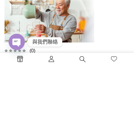
與我們聯絡
(0)
Open
chaty
高齡營養學(五版)
NT$
400
加入購物車
書碼：XI10-5 ISBN：978-986-36...