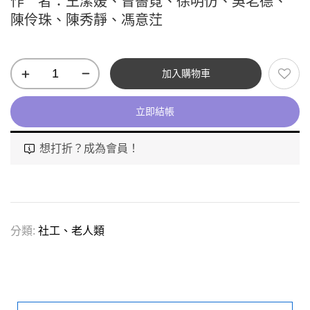
作 者：王潔媛、曾薔霓、徐明仿、吳老德、
陳伶珠、陳秀靜、馮意茳
加入購物車
立即結帳
想打折？成為會員！
分類:
社工、老人類