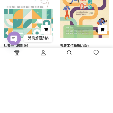
與我們聯絡
社會學（修訂版）
社會工作概論(八版)
Open
chaty
NT$
600
NT$
650
1
2
3
電話 : (04)2326-5530
傳真 :(04)2326-8797