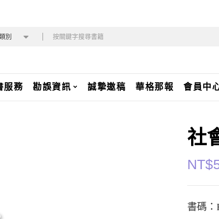
類別
書服務
勘誤資訊
誠摯邀稿
華格那報
會員中
社
NT$
書碼：R