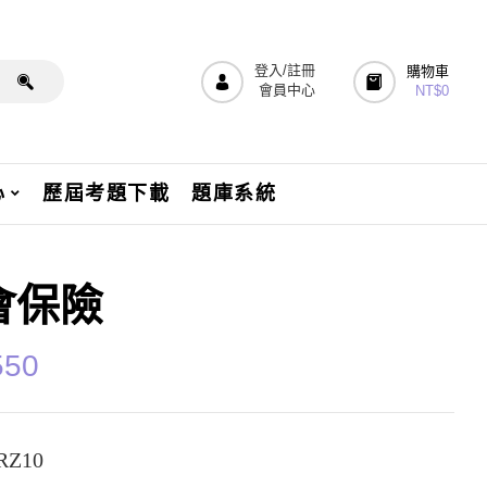
登入/註冊
購物車
會員中心
NT$
0
心
歷屆考題下載
題庫系統
會保險
550
Z10