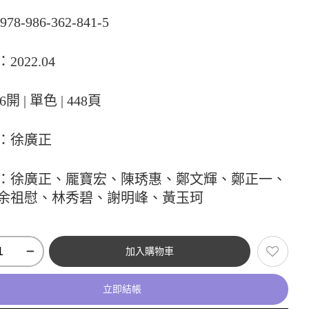
78-986-362-841-5
2022.04
6開 | 單色 | 448頁
：徐廣正
：徐廣正、龎寶宏、陳琇惠、鄭文輝、鄭正一、
余祖慰、林秀碧、謝明峰、黃玉珂
加入購物車
立即結帳