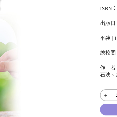
ISBN：9
出版日：
平裝 | 1
總校閱
作 者
石泱、