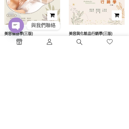
與我們聯絡
美容儀器學(三版)
美容與化粧品行銷學(三版)
Open
chaty
NT$
325
NT$
400
1
2
3
電話 : (04)2326-5530
傳真 :(04)2326-8797
地點 :台中市西區公益路130號7樓
蔚藍海岸夢想