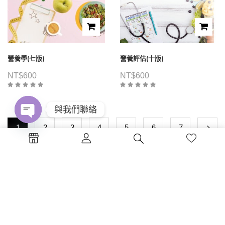
營養學(七版)
營養評估(十版)
NT$
600
NT$
600
與我們聯絡
1
2
3
4
5
6
7
Open
chaty
電話 : (04)2326-5530
傳真 :(04)2326-8797
地點 :台中市西區公益路130號7樓
蔚藍海岸夢想