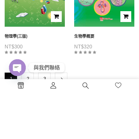
物理學(三版)
生物學概要
NT$
300
NT$
320
與我們聯絡
1
2
3
Open
chaty
電話 : (04)2326-5530
傳真 :(04)2326-8797
地點 :台中市西區公益路130號7樓
蔚藍海岸夢想