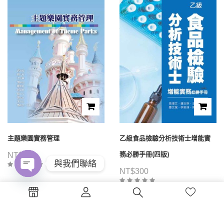
主題樂園實務管理
乙級食品檢驗分析技術士增能實
務必勝手冊(四版)
NT$
480
與我們聯絡
NT$
300
Open
chaty
1
2
3
4
...
39
40
41