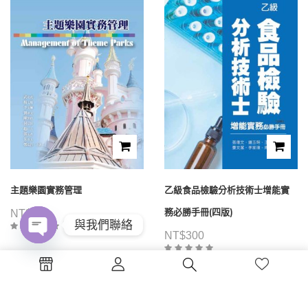
主題樂園實務管理
乙級食品檢驗分析技術士增能實
務必勝手冊(四版)
NT$
480
與我們聯絡
NT$
300
Open
chaty
1
2
3
4
...
39
40
41