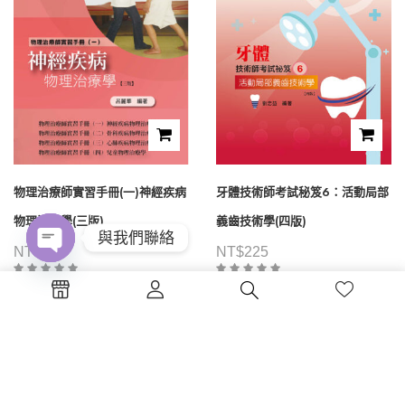
物理治療師實習手冊(一)神經疾病
牙體技術師考試秘笈6：活動局部
物理治療學(三版)
義齒技術學(四版)
與我們聯絡
NT$
350
NT$
225
Open
chaty
1
2
3
4
...
39
40
41