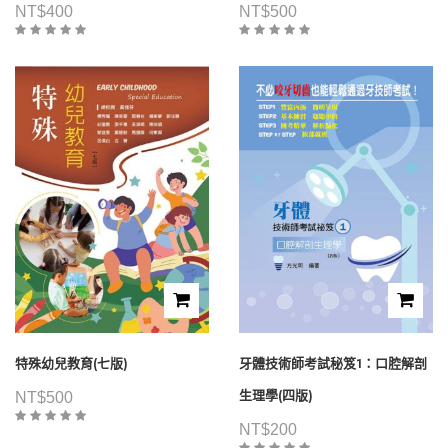
NT$
400
NT$
500
特殊幼兒教育(七版)
牙體技術師考試秘笈1：口腔解剖
生理學(四版)
NT$
500
NT$
200