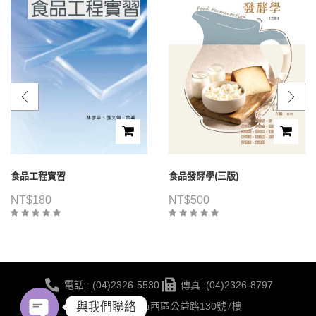
食品工程實習
食品發酵學(三版)
NT$
180
NT$
500
電話 : (04)2326-5530
傳真 :(04)2326-8797
與我們聯絡
地點 :台中市西區公益路130號7樓