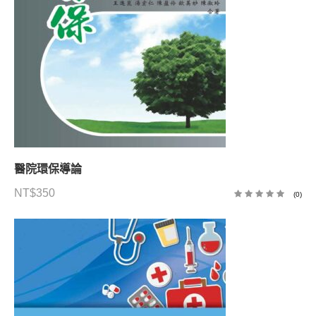
醫院環保導論
NT$
350
(0)