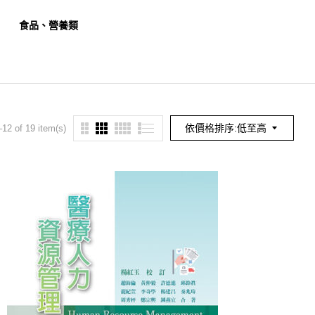
食品、營養類
餐旅、觀光類
幼保
依價格排序:低至高
12 of 19 item(s)