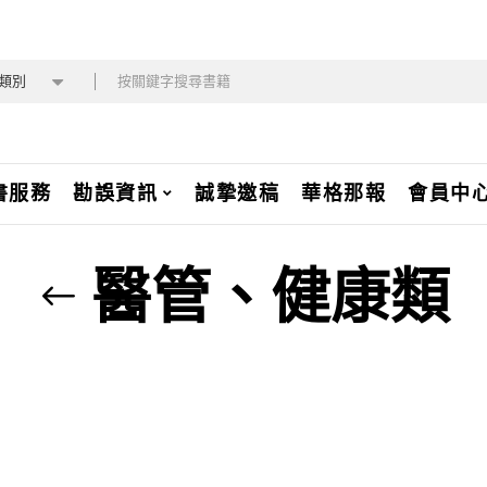
類別
書服務
勘誤資訊
誠摯邀稿
華格那報
會員中
醫管、健康類