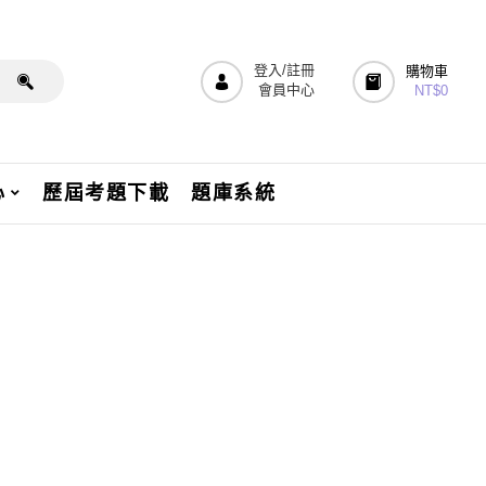
登入/註冊
購物車
會員中心
NT$
0
心
歷屆考題下載
題庫系統