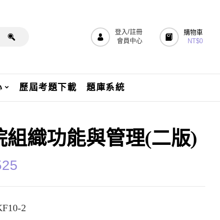
登入/註冊
購物車
會員中心
NT$
0
心
歷屆考題下載
題庫系統
院組織功能與管理(二版)
525
F10-2