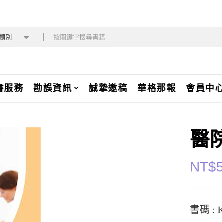
類別
書服務
勘誤資訊
誠摯邀稿
華格那報
會員中
醫
NT$
書碼 : K