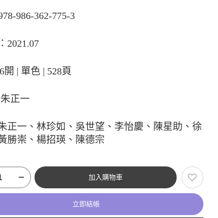
978-986-362-775-3
2021.07
6開 | 單色 | 528頁
:朱正一
朱正一、林珍如、吳世望、李怡慶、陳星助、徐
黃勝崇、楊招瑛、陳德宗
加入購物車
立即結帳