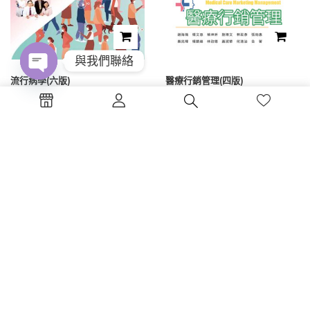
與我們聯絡
流行病學(六版)
醫療行銷管理(四版)
Open
chaty
NT$
450
NT$
475
1
2
電話 : (04)2326-5530
傳真 :(04)2326-8797
地點 :台中市西區公益路130號7樓
蔚藍海岸夢想