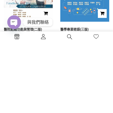
與我們聯絡
醫院組織功能與管理(二版)
醫學專業術語(三版)
Open
chaty
NT$
525
NT$
400
1
2
電話 : (04)2326-5530
傳真 :(04)2326-8797
地點 :台中市西區公益路130號7樓
蔚藍海岸夢想