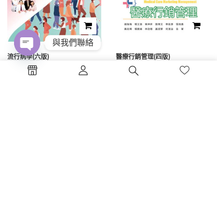
與我們聯絡
流行病學(六版)
醫療行銷管理(四版)
Open
chaty
NT$
450
NT$
475
1
2
電話 : (04)2326-5530
傳真 :(04)2326-8797
地點 :台中市西區公益路130號7樓
蔚藍海岸夢想