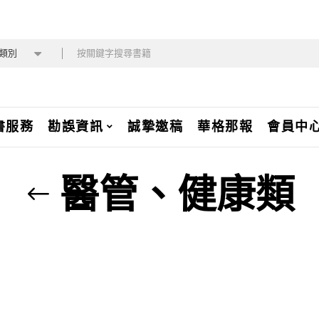
類別
書服務
勘誤資訊
誠摯邀稿
華格那報
會員中
醫管、健康類