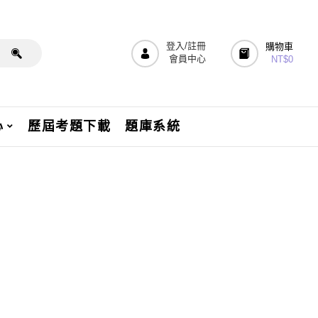
登入/註冊
購物車
會員中心
NT$
0
心
歷屆考題下載
題庫系統