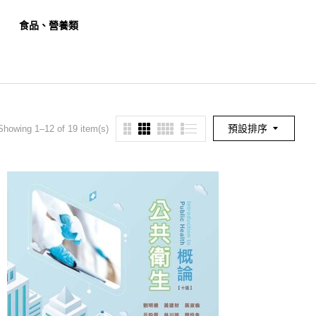
食品、營養類
餐旅、觀光類
幼保
預設排序
Showing 1–12 of 19 item(s)