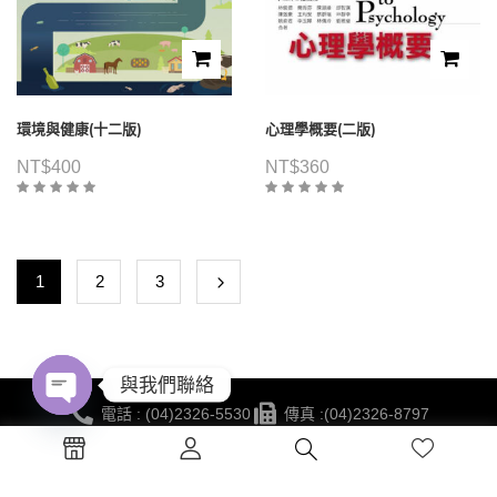
環境與健康(十二版)
心理學概要(二版)
NT$
400
NT$
360
1
2
3
與我們聯絡
電話 : (04)2326-5530
傳真 :(04)2326-8797
Open
地點 :台中市西區公益路130號7樓
chaty
蔚藍海岸夢想